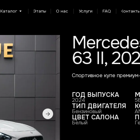
г
Этапы
О нас
Услуги
FAQ
Контакты
Mercedes-B
63 II, 2024
Спортивное купе премиум-класса с по
ГОД ВЫПУСКА
МОЩНОСТ
2024
585 л.с.
ТИП ДВИГАТЕЛЯ
КОМПЛЕКТ
Бензиновый
AMG GT 63
ЦВЕТ САЛОНА
ПРОИЗВОД
Белый
Германия