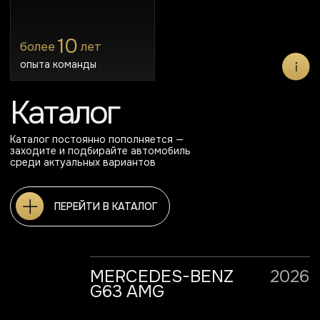
MERCEDES-BENZ
2026
G63 AMG
485 л.с
Бензин 4.0 л
Внедорожник
AMG Performance
Полный привод
MERCEDES-BENZ
2023
SL-КЛАСС AMG IV
381 л.с.
Бензин 2.0 л