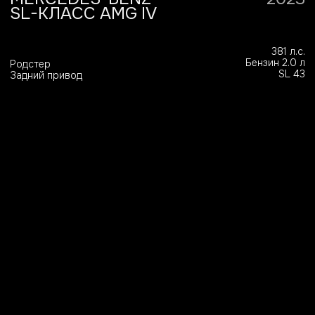
Этапы работы
шаг 3
шаг 4
шаг 2
шаг 5
шаг 1
шаг 6
Консультация
— Мы определяем ваши
пожелания, бюджет и подбираем
идеальное решение под ваш стиль
и цели